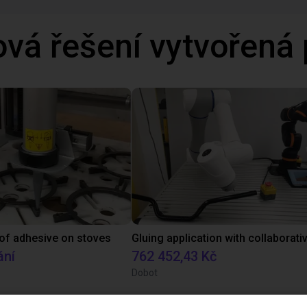
ová řešení vytvořená
 of adhesive on stoves
ání
762 452,43 Kč
Dobot