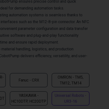
CobotPump ensures precise control and quick
deal for demanding automation tasks.
xisting automation systems is seamless thanks to
l interfaces such as the M12-8-pin connector. An NFC
convenient parameter configuration and data transfer
uitive software and plug-and-play functionality
n time and ensure rapid deployment.
 material handling, logistics, and production
CobotPump delivers efficiency, versatility, and user-
CR-
OMRON - TM5,
Fanuc - CRX
TM12, TM14
YASKAWA -
Universal Robots -
DT
HC10DTP, HC20DTP
UR3-16