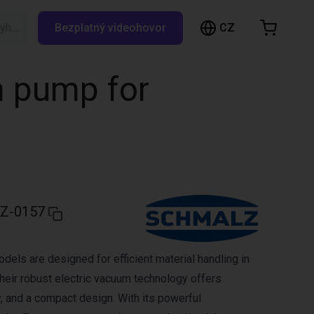
CZ
Vyhledávání RBTX…
Bezplatný videohovor
ákupní košík
ík je prázdný
m pump for
Prohlédněte si obchod
Z-0157
ls are designed for efficient material handling in
heir robust electric vacuum technology offers
lity, and a compact design. With its powerful