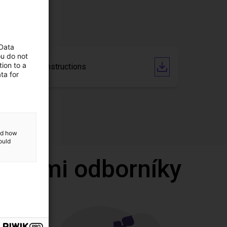
 Data
ou do not
ion to a
Operating Instructions
ta for
and how
ould
 našimi odborníky