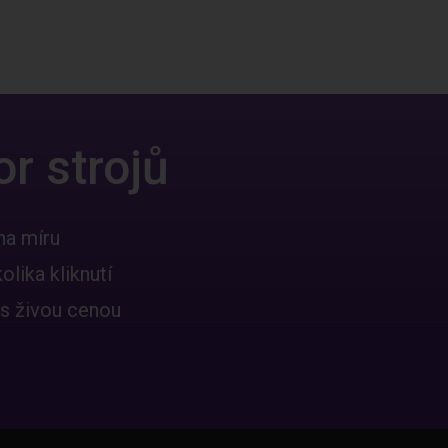
r strojů
na míru
lika kliknutí
 s živou cenou