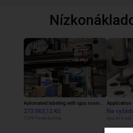
Nízkonáklad
Automated labeling with igus room gantry and a cab label printer
Application
273 063,12 Kč
Na vyžád
TOPP Fördertechnik
Igus do brasil