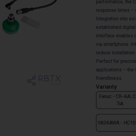
performance, the 
response times – i
Integration into e
established digita
interface enables 
via smartphone. Int
reduce installatio
Perfect for precise
applications – the 
friendliness.
Varianty
Fanuc - CR-4iA, 
7iA
YASKAWA - HC10