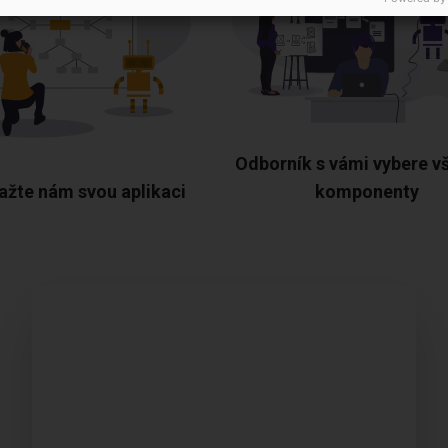
Odborník s vámi vybere v
ažte nám svou aplikaci
komponenty