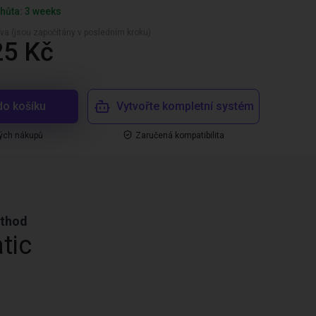
hůta: 3 weeks
va (jsou započítány v posledním kroku)
25 Kč
do košíku
Vytvořte kompletní systém
ých nákupů
Zaručená kompatibilita
ethod
tic