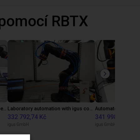
 pomocí RBTX
Gluing application with collaborative robot
Laboratory automation with igus cobot ReBeL 6DOF
332 792,74 Kč
341 998,72 Kč
igus GmbH
igus GmbH