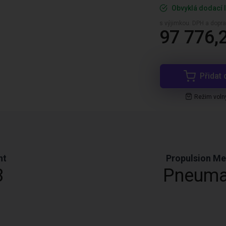
Obvyklá dodací l
s výjimkou. DPH a dopra
97 776,
Přidat 
Režim voln
ht
Propulsion M
3
Pneuma