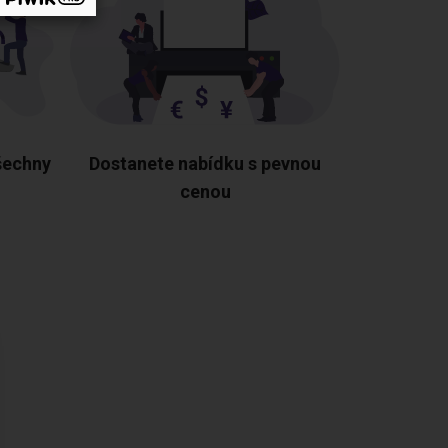
šechny
Dostanete nabídku s pevnou
cenou