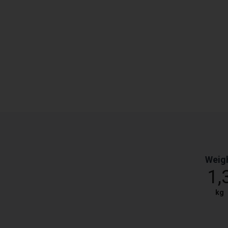
Weig
1,
kg