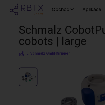
Obchod
Aplikace
Schmalz CobotPu
cobots | large
J. Schmalz GmbH
Gripper