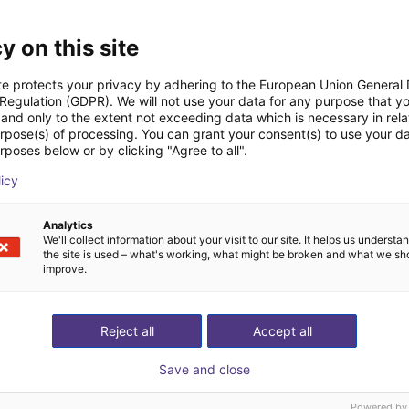
Ke stažení na
y on this site
te protects your privacy by adhering to the European Union General
 Regulation (GDPR). We will not use your data for any purpose that y
and only to the extent not exceeding data which is necessary in relat
Datasheet
urpose(s) of processing. You can grant your consent(s) to use your da
rposes below or by clicking "Agree to all".
licy
Stáhnout všechno
Analytics
We'll collect information about your visit to our site. It helps us underst
the site is used – what's working, what might be broken and what we sh
improve.
zplatný videohovor s
Reject all
Accept all
Save and close
Powered by