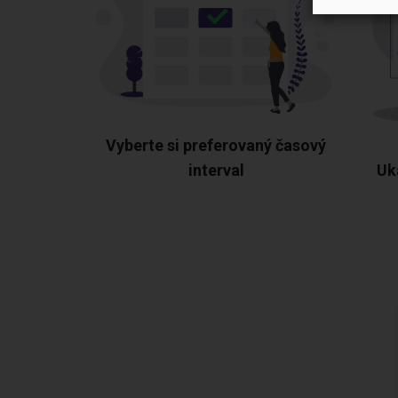
Vyberte si preferovaný časový
interval
Uk