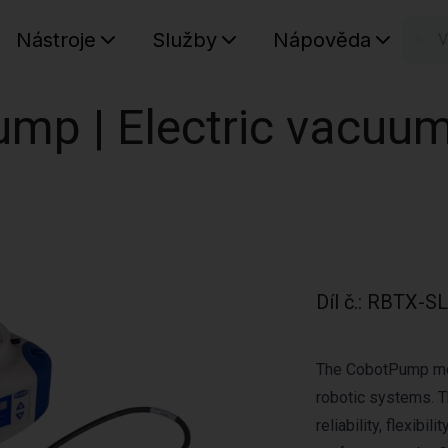
Nástroje
Služby
Nápověda
n
Váš koš
mp | Electric vacuu
Díl č.
:
RBTX-SL
The CobotPump mode
robotic systems. T
reliability, flexibi