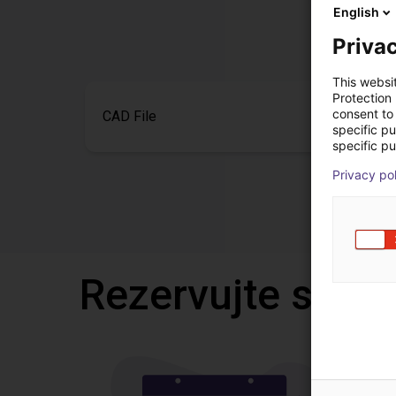
English
Privac
This websi
Protection
consent to 
CAD File
specific p
specific pu
Privacy po
Rezervujte si be