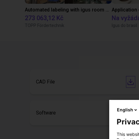
Automated labeling with igus room gantry and a cab label printer
Application
273 063,12 Kč
Na vyžád
TOPP Fördertechnik
Igus do brasil
CAD File
English
Software
Privac
This websi