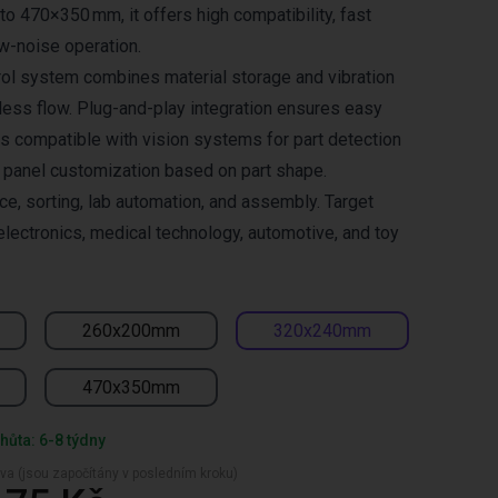
to 470×350 mm, it offers high compatibility, fast
w-noise operation.
trol system combines material storage and vibration
ess flow. Plug-and-play integration ensures easy
is compatible with vision systems for part detection
e panel customization based on part shape.
ace, sorting, lab automation, and assembly. Target
electronics, medical technology, automotive, and toy
260x200mm
320x240mm
470x350mm
hůta: 6-8 týdny
va (jsou započítány v posledním kroku)