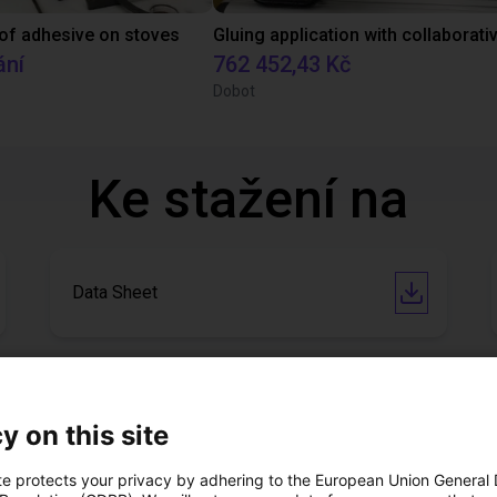
 of adhesive on stoves
ání
762 452,43 Kč
Dobot
Ke stažení na
Data Sheet
CE Certificate
y on this site
te protects your privacy by adhering to the European Union General