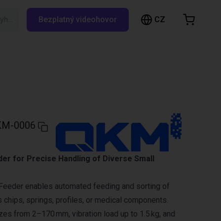
CZ
Vyhledávání RBTX…
Bezplatný videohovor
ákupní košík
ík je prázdný
Prohlédněte si obchod
KM-0006
der for Precise Handling of Diverse Small
Feeder enables automated feeding and sorting of
s chips, springs, profiles, or medical components.
izes from 2–170 mm, vibration load up to 1.5 kg, and