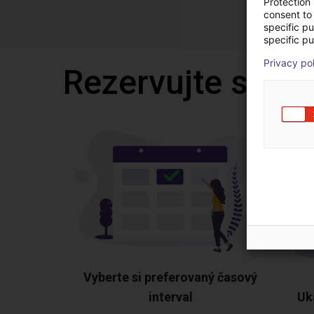
Protection
consent to 
specific p
specific pu
Privacy po
Rezervujte si be
Vyberte si preferovaný časový
interval
Uk