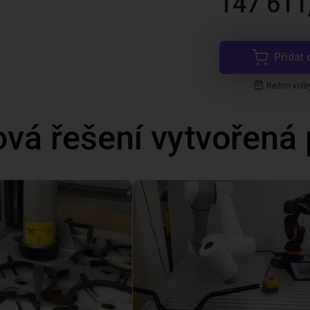
147 611
Přidat 
Režim voln
ová řešení vytvořená