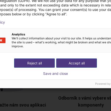
 Regulation (GDPR). We will not use your data for any purpose that y
Stáhnout všechno
and only to the extent not exceeding data which is necessary in relat
urpose(s) of processing. You can grant your consent(s) to use your da
rposes below or by clicking "Agree to all".
licy
zplatný videohovor s
Analytics
We'll collect information about your visit to our site. It helps us underst
the site is used – what's working, what might be broken and what we sh
improve.
Reject all
Accept all
Save and close
Powered by
Odborník s vámi vybere v
ažte nám svou aplikaci
komponenty