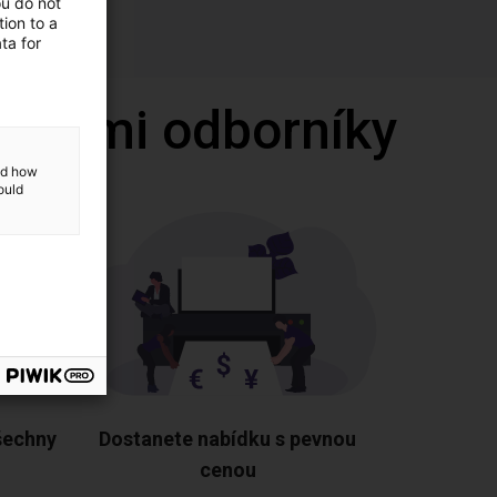
ou do not
ion to a
ta for
 našimi odborníky
and how
ould
šechny
Dostanete nabídku s pevnou
cenou