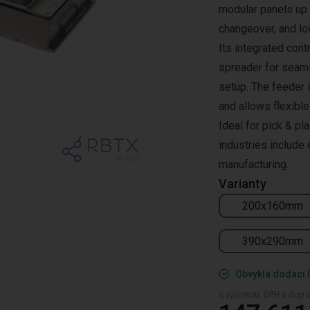
modular panels up 
changeover, and lo
Its integrated con
spreader for seaml
setup. The feeder 
and allows flexibl
Ideal for pick & pl
industries include 
manufacturing.
Varianty
200x160mm
390x290mm
Obvyklá dodací l
s výjimkou. DPH a dopra