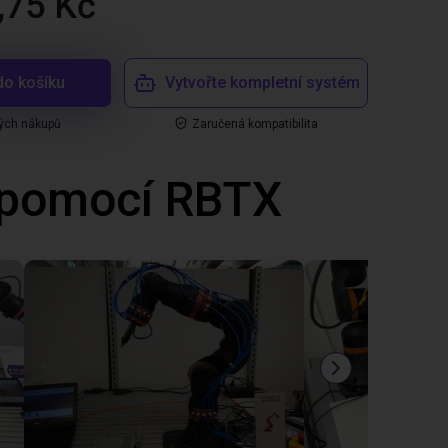
,75 Kč
do košíku
Vytvořte kompletní systém
ých nákupů
Zaručená kompatibilita
 pomocí RBTX