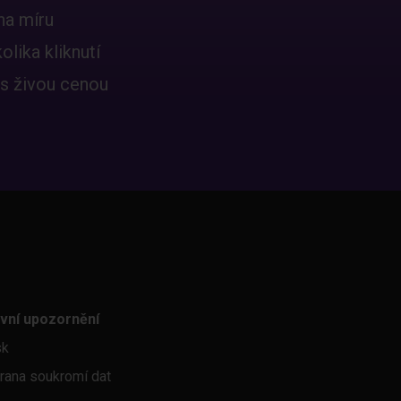
na míru
lika kliknutí
 s živou cenou
vní upozornění
sk
rana soukromí dat