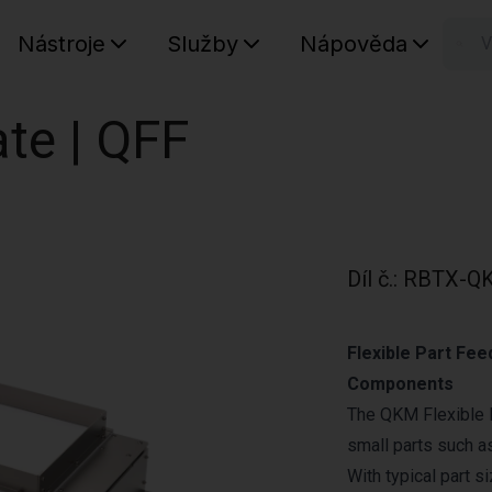
Nástroje
Služby
Nápověda
n
Váš koš
te | QFF
Díl č.
:
RBTX-Q
Flexible Part Fee
Components
The QKM Flexible 
small parts such a
With typical part s