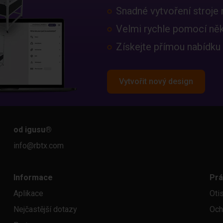
Snadné vytvoření stroje 
Velmi rychle pomocí něko
Získejte přímou nabídku
Vytvořit nový design
od igusu
®
info@rbtx.com
Informace
Prá
Aplikace
Oti
Nejčastější dotazy
Och