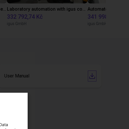
Gluing application with collaborative robot
Laboratory automation with igus cobot ReBeL 6DOF
332 792,74 Kč
341 998,72 Kč
igus GmbH
igus GmbH
User Manual
 Data